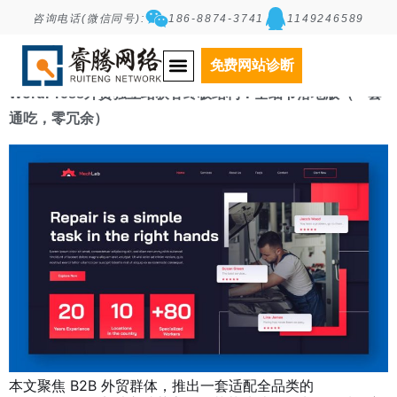
咨询电话(微信同号):
186-8874-3741
1149246589
Category:
TOP
免费网站诊断
WordPress外贸独立站获客终极结构：全细节落地版（一套
通吃，零冗余）
本文聚焦 B2B 外贸群体，推出一套适配全品类的